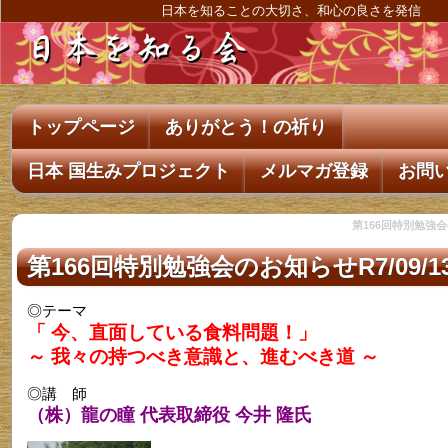
日本を知ることの大切さ、和心の良さを発信
トップページ
ありがとう！の祈り
日本 国生みプロジェクト
メルマガ登録
お問
第166回特別勉強会の
第166回特別勉強会のお知らせR7/09/13
◎テーマ
「 今、直面している食料問題！」
～ 我々の持つべき意識と、進むべき道 ～
◎講 師
（株）龍の瞳 代表取締役 今井 隆氏