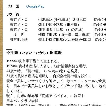
○地 図
GoogleMap
○交 通
東京メトロ ①湯島駅 (千代田線）３番出口 徒歩２
東京メトロ ②上野広小路駅（銀座線） 徒歩５
東京メトロ ③本郷３丁目駅 （丸の内線） 徒歩８
Ｊ Ｒ ④御徒町 駅（山手線・京浜東北） 徒歩８
都営地下鉄 ⑤上野御徒町駅(大江戸線)A4出口 徒歩５
___
今井 隆（いまい・たかし）氏 略歴
1955年 岐阜県下呂市で生まれる。
1974年 農林水産省に入省し、統計情報業務を遂行。
44歳の時、「龍の瞳」（いのちの壱）を発見。
51歳で農林水産省を退職し、合資会社龍の瞳を設立・
安全で美味しい米づくりを追求して、数々のコンクールで金賞
り、日本で一番美味しいお米としてブランド化に成功し、地域
している。
現在、お米の業界紙『商経アドバイス』に執筆中
日本ペンクラブ会員。
著書：『奇跡の米「龍の瞳」 ―安全で美味しい米を未来へ―