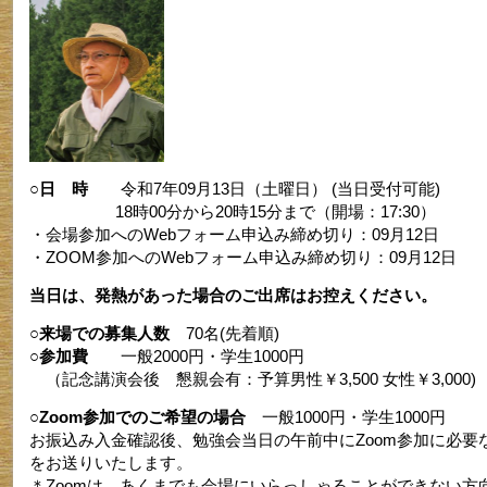
○日 時
令和7年09月13日（土曜日） (当日受付可能)
18時00分から20時15分まで（開場：17:30）
・会場参加へのWebフォーム申込み締め切り：09月12日
・ZOOM参加へのWebフォーム申込み締め切り：09月12日
当日は、発熱があった場合のご出席はお控えください。
○来場での募集人数
70名(先着順)
○参加費
一般2000円・学生1000円
（記念講演会後 懇親会有：予算男性￥3,500 女性￥3,000
○Zoom参加でのご希望の場合
一般1000円・学生1000円
お振込み入金確認後、勉強会当日の午前中にZoom参加に必要
をお送りいたします。
＊Zoomは、あくまでも会場にいらっしゃることができない方