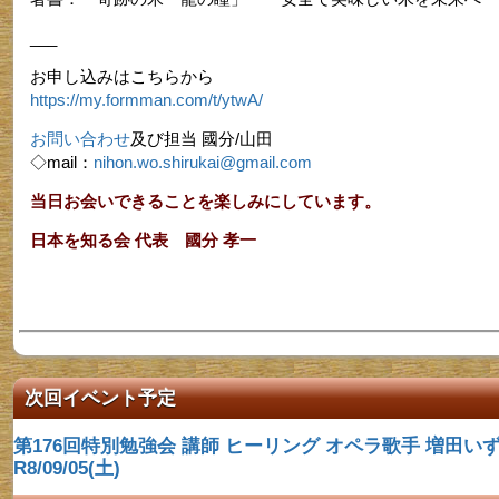
___
お申し込みはこちらから
https://my.formman.com/t/ytwA/
お問い合わせ
及び担当 國分/山田
◇mail：
nihon.wo.shirukai@gmail.com
当日お会いできることを楽しみにしています。
日本を知る会 代表 國分 孝一
次回イベント予定
第176回特別勉強会 講師​ ヒーリング オペラ歌手 増田いず
R8/09/05(土)