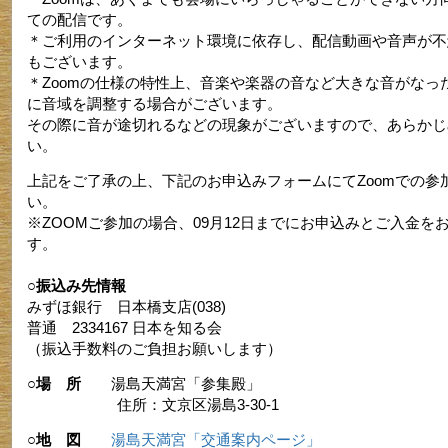
ての配信です。
＊ご利用のインターネット環境に依存し、配信動画や音声が不
もございます。
＊Zoomの仕様の特性上、音楽や楽器の音など大きな音がなっ
に音域を調整する場合がございます。
その際に音が途切れるなどの現象がございますので、あらかじ
い。
上記をご了承の上、下記のお申込みフォームにてZoomでの参
い。
※ZOOMご参加の場合、09月12日までにお申込みとご入金を
す。
○振込み先情報
みずほ銀行 日本橋支店(038)
普通 2334167 日本を知る会
（振込手数料のご負担お願いします）
○場 所
湯島天満宮「参集殿」
住所：文京区湯島3-30-1
○地 図
湯島天満宮「交通案内ページ」