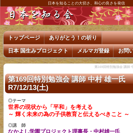
日本を知ることの大切さ、和心の良さを発信
トップページ
ありがとう！の祈り
日本 国生みプロジェクト
メルマガ登録
お問
第169回特別勉強会 講師 中村
第169回特別勉強会 講師 中村 雄一氏
R7/12/13(土)
◎テーマ
世界の現状から「平和」を考える
～ 輝く未来の為の子供教育と伝えるべきこと ～
◎講 師
なかよし学園プロジェクト理事長・中村雄一氏