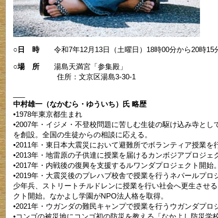
○日 時
令和7年12月13日（土曜日）18時00分から20時15
○場 所
湯島天満宮「参集殿」
住所：文京区湯島3-30-1
___
中村雄一（なかむら・ゆういち）氏 略歴
•1978年東京都生まれ
•2007年・イジメ・不登校問題に苦しむ生徒の駆け込み寺とし
を創設。全国の生徒からの相談に応える。
•2011年・東日本大震災において避難所でボランティア授業を
•2013年・地雷原の子供達に授業を届けるカンボジアプロジェ
•2017年・内戦後の復興を支援するルワンダプロジェクト開始
•2019年・大震災後のプレハブ校舎で授業を行うネパールプロ
少年兵、ストリートチルドレンに授業を行い社会へ更生させる
クト開始。なかよし学園がNPO法人格を取得。
•2021年・ウガンダの難民キャンプで授業を行うウガンダプロ
•コンゴの被災地にコンゴ初の防災を教える「なかよし防災学