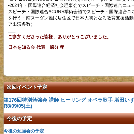
•2024年・国際連合経済社会理事会でスピーチ・国際連合ニュ
スピーチ・国際連合ACUNS学術会議でスピーチ・国際連合ユ
を行う・南スーダン難民居住区で日本人初となる教育支援活動
ア出演多数）
___
ご参加くださった皆様、ありがとうございました。
日本を知る会 代表 國分 孝一
次回イベント予定
第176回特別勉強会 講師​ ヒーリング オペラ歌手 増田いず
R8/09/05(土)
今後の予定
今後の勉強会の予定