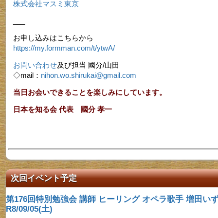
株式会社マスミ東京
___
お申し込みはこちらから
https://my.formman.com/t/ytwA/
お問い合わせ
及び担当 國分/山田
◇mail：
nihon.wo.shirukai@gmail.com
当日お会いできることを楽しみにしています。
日本を知る会 代表 國分 孝一
次回イベント予定
第176回特別勉強会 講師​ ヒーリング オペラ歌手 増田いず
R8/09/05(土)