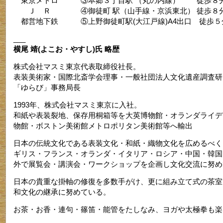
東京メトロ ③本郷３丁目駅 （丸の内線） 徒歩８
Ｊ Ｒ ④御徒町 駅（山手線・京浜東北） 徒歩８
都営地下鉄 ⑤上野御徒町駅(大江戸線)A4出口 徒歩５
___
横尾 靖(よこお・やすし)氏 略歴
株式会社マスミ東京代表取締役社長。
表装美術家・国際北斎学会理事・一般社団法人文化遺産調査研
「ゆらび」事務局長
1993年、株式会社マスミ東京に入社。
和紙や表装裂地、保存用桐箱等を大英博物館・オランダライデ
物館・ボストン美術館メトロポリタン美術館等へ輸出
日本の伝統文化である表装文化・和紙・織物文化を広めるべく
ギリス・フランス・オランダ・イタリア・ロシア・中国・韓国
外で展覧会・講演会・ワークショップを企画し文化交流に努め
日本の貴重な掛軸の修復を多数手がけ、更に組み立て式の茶室
和文化の継承に努めている。
お茶・お香・連句・篠笛・能管をたしなみ、ヨガや太極拳も楽