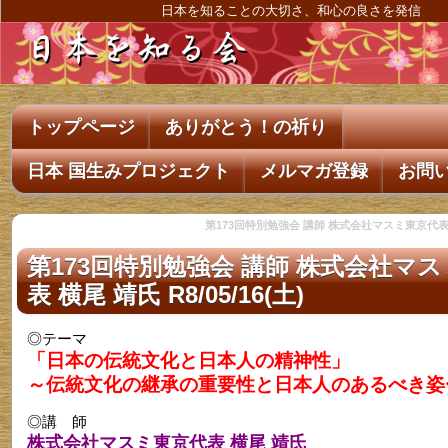
日本を知ることの大切さ、和心の良さを発信
トップページ
ありがとう！の祈り
日本 国生みプロジェクト
メルマガ登録
お問
第173回特別勉強会 講師 株式会社マスミ東京代表 横尾
第173回特別勉強会 講師 株式会社マ
表 横尾 靖氏 R8/05/16(土)
◎テーマ
「日本の伝統文化と日本人の精神性」
～伝統文化の継承の重要性と日本人のあるべき姿
◎講 師
株式会社マスミ東京代表 横尾 靖氏