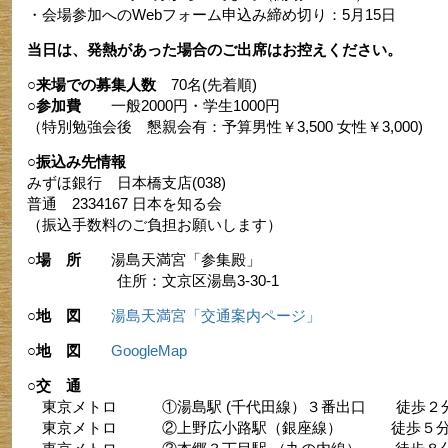
・会場参加へのWebフォーム申込み締め切り：5月15日
当日は、発熱があった場合のご出席はお控えください。
○来場での募集人数
70名(先着順)
○参加費
一般2000円・学生1000円
（特別勉強会後 懇親会有：予算男性￥3,500 女性￥3,000)
○振込み先情報
みずほ銀行 日本橋支店(038)
普通 2334167 日本を知る会
（振込手数料のご負担お願いします）
○場 所
湯島天満宮「参集殿」
住所：文京区湯島3-30-1
○地 図
湯島天満宮「交通案内ページ」
○地 図
GoogleMap
○交 通
東京メトロ ①湯島駅 (千代田線）３番出口 徒歩２
東京メトロ ②上野広小路駅（銀座線） 徒歩５