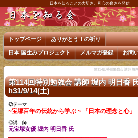
日本を知ることの大切さ、和心の良さを発信
トップページ
ありがとう！の祈り
日本 国生みプロジェクト
メルマガ登録
お問
第114回特別勉強会 講師 堀内 明
第114回特別勉強会 講師 堀内 明日香 
h31/9/14(土)
◎テーマ
~宝塚百年の伝統から学ぶ ~ 「日本の理念と心」
◎講 師
元宝塚女優 堀内 明日香 氏