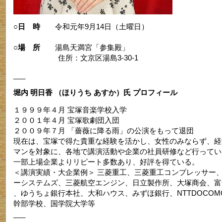
○日 時
令和元年9月14日（土曜日）
○場 所
湯島天満宮「参集殿」
住所：文京区湯島3-30-1
___
堀内 明日香 （ほりうち あすか）氏 プロフィール
１９９９年４月 宝塚音楽学校入学
２００１年４月 宝塚歌劇団入団
２００９年７月 「薔薇に降る雨」の公演をもって退団
現在は、宝塚で得た貴重な経験を活かし、女性のみならず、経
マンを対象に、各地で講演活動や企業の社員研修など行ってい
一部上場企業よりリピート多数あり、好評を得ている。
＜講演実績・大企業例＞ 三菱重工、三菱重工コンプレッサー
ーシステムズ、三菱航空エンジン、日立製作所、大塚商会、富
、ゆうちょ銀行本社、大和ハウス、みずほ銀行、NTTDOCOM
幹部学校、国学院大学等
___