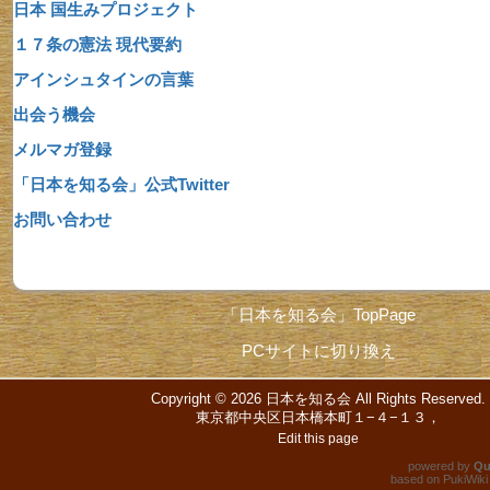
日本 国生みプロジェクト
１７条の憲法 現代要約
アインシュタインの言葉
出会う機会
メルマガ登録
「日本を知る会」公式Twitter
お問い合わせ
「日本を知る会」TopPage
PCサイトに切り換え
Copyright © 2026
日本を知る会
All Rights Reserved.
東京都中央区日本橋本町１−４−１３，
Edit this page
powered by
Qu
based on
PukiWiki