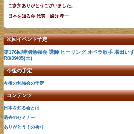
ご参加ありがとうございました。
日本を知る会 代表 國分 孝一
次回イベント予定
第176回特別勉強会 講師​ ヒーリング オペラ歌手 増田いず
R8/09/05(土)
今後の予定
今後の勉強会の予定
コンテンツ
日本を知る会とは
過去のセミナー
ありがとう！の祈り