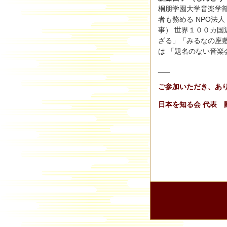
桐朋学園大学音楽学
者も務める NPO法
事） 世界１００カ国
ざる」「みるなの座
は 「題名のない音楽会
___
ご参加いただき、あ
日本を知る会 代表 