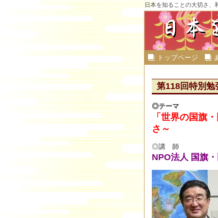
日本を知ることの大切さ、
トップページ
第118回特別勉強
◎テーマ
「世界の国旗・
さ～
◎講 師
NPO法人 国旗・