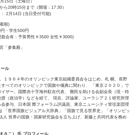
15日（土曜日）
0時15分まで（開場：17:30）
 2月14日 (当日受付可能)
先着順)
円・学生500円
予算男性￥3500 女性￥3000)
「参集殿」
ィール
まれ。１９６４年のオリンピック東京組織委員会をはじめ、札 幌、長野
たすべてのオリンピックで国旗や儀典に関わり、 「東京２０２０」で
バイザー。国際赤十字海外駐在代表、 難民を助ける会副会長（現・特
教授（政治学）などを経て、 現在、評論家、ユーラシア２１研究所理
る会参与、日本国 際フォーラム評議員、東京ニューシティ管弦楽団理
は 「世界国旗ビジュアル大辞典」「国旗で見る世界史」「オリンピッ
O法人 世界の国旗・国家研究協会を立ち上げ、新藤と共同代表を務め
まさこ） 氏 プロフィール