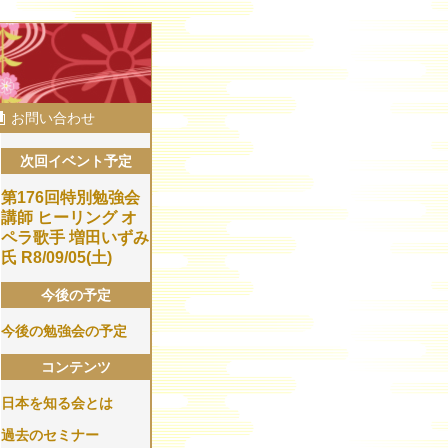
お問い合わせ
次回イベント予定
第176回特別勉強会
講師​ ヒーリング オ
ペラ歌手 増田いずみ
氏 R8/09/05(土)
今後の予定
今後の勉強会の予定
コンテンツ
日本を知る会とは
過去のセミナー