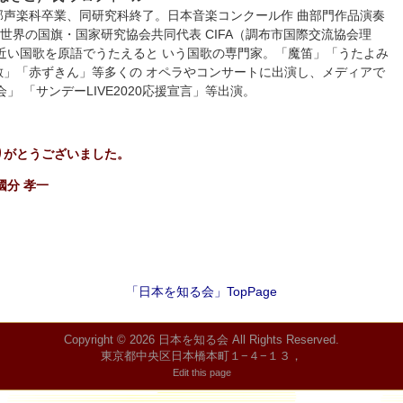
部声楽科卒業、同研究科終了。日本音楽コンクール作 曲部門作品演奏
人 世界の国旗・国家研究協会共同代表 CIFA（調布市国際交流協会理
近い国歌を原語でうたえると いう国歌の専門家。「魔笛」「うたよみ
敷」「赤ずきん」等多くの オペラやコンサートに出演し、メディアで
」 「サンデーLIVE2020応援宣言」等出演。
りがとうございました。
國分 孝一
「日本を知る会」TopPage
Copyright © 2026
日本を知る会
All Rights Reserved.
東京都中央区日本橋本町１−４−１３，
Edit this page