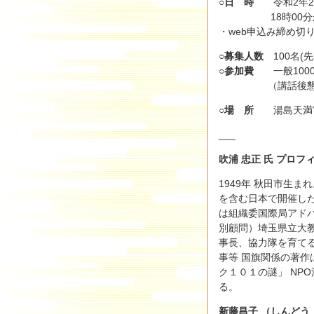
○日 時
令和2年2月
18時00分から2
・web申込み締め切り：
○募集人数
100名(
○参加費
一般1000
（講話後懇親会有：
○場 所
湯島天満宮
___
吹浦 忠正 氏 プロフ
1949年 秋田市生
を含む日本で開催し
は組織委国際局アド
別顧問）埼玉県立大
事長、協力隊を育て
事等 国旗関係の著作
ク１０１の謎」 NP
る。
新藤昌子 （しんどう 