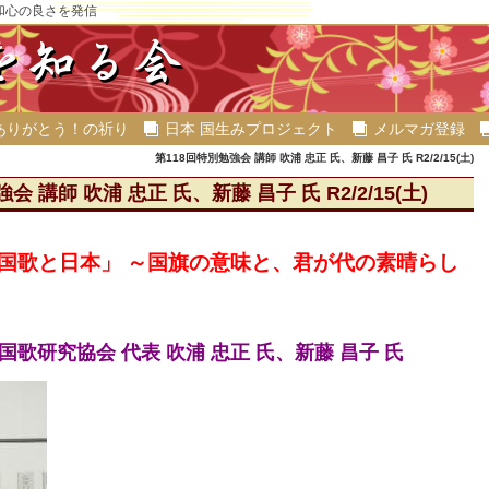
和心の良さを発信
ありがとう！の祈り
日本 国生みプロジェクト
メルマガ登録
第118回特別勉強会 講師 吹浦 忠正 氏、新藤 昌子 氏 R2/2/15(土)
会 講師 吹浦 忠正 氏、新藤 昌子 氏 R2/2/15(土)
国歌と日本」 ～国旗の意味と、君が代の素晴らし
国歌研究協会 代表 吹浦 忠正 氏、新藤 昌子 氏