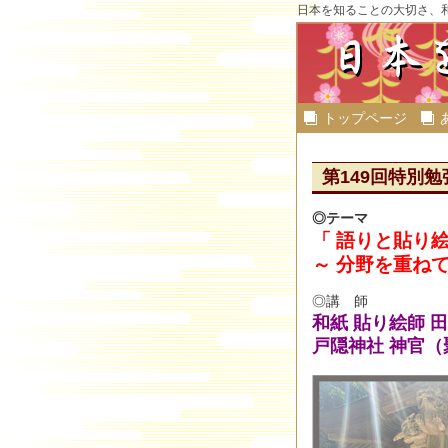
日本を知ることの大切さ、
トップページ
第149回特別勉強
◎テーマ
「 語りと貼り
～ 分野を重ね
◎講 師
和紙 貼り絵師 田
戸隠神社 神官