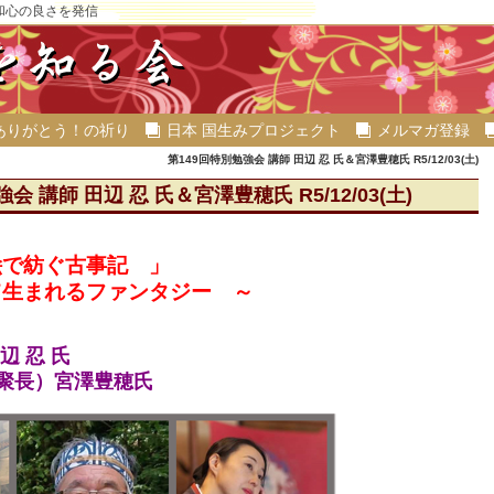
和心の良さを発信
ありがとう！の祈り
日本 国生みプロジェクト
メルマガ登録
第149回特別勉強会 講師 田辺 忍 氏＆宮澤豊穂氏 R5/12/03(土)
会 講師 田辺 忍 氏＆宮澤豊穂氏 R5/12/03(土)
絵で紡ぐ古事記 」
て生まれるファンタジー ～
辺 忍 氏
（聚長）宮澤豊穂氏