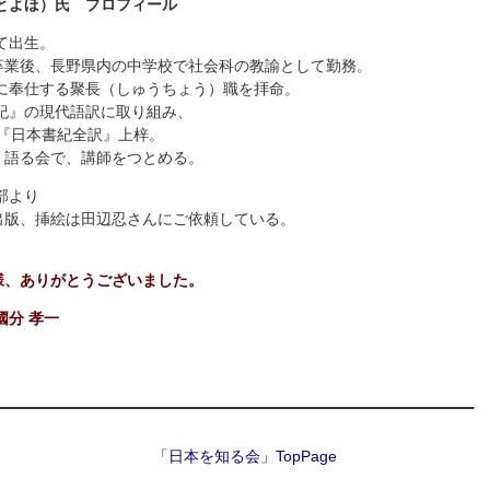
とよほ）氏 プロフィール
にて出生。
卒業後、長野県内の中学校で社会科の教諭として勤務。
社に奉仕する聚長（しゅうちょう）職を拝命。
書紀』の現代語訳に取り組み、
）に『日本書紀全訳』上梓。
・語る会で、講師をつとめる。
部より
出版、挿絵は田辺忍さんにご依頼している。
様、ありがとうございました。
國分 孝一
「日本を知る会」TopPage