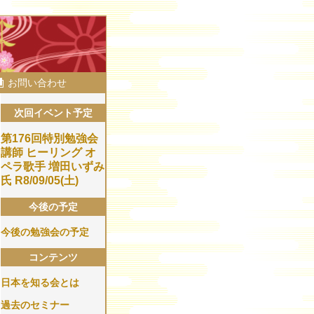
お問い合わせ
次回イベント予定
第176回特別勉強会
講師​ ヒーリング オ
ペラ歌手 増田いずみ
氏 R8/09/05(土)
今後の予定
今後の勉強会の予定
コンテンツ
日本を知る会とは
過去のセミナー