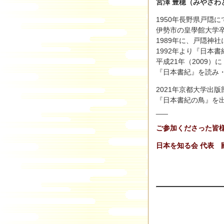
宮澤 豊穂（みやざわ
1950年長野県戸隠
伊勢市の皇學館大学
1989年に、戸隠神
1992年より『日本
平成21年（2009
『日本書紀』を読み
2021年京都大学出版
『日本書紀の鳥』を
___
ご参加くださった皆
日本を知る会 代表 