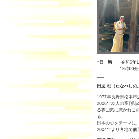
○日 時
令和5年12
18時00分から
___
田辺 忍（たなべしの
1977年長野県松本
2006年友人の季刊
る雰囲気に惹かれこ
る。
日本の心をテーマに
2004年より各地で