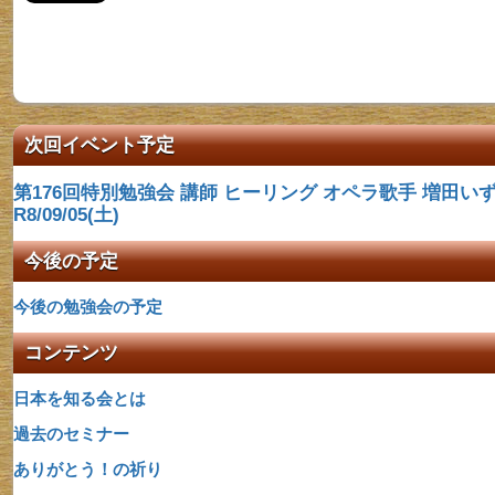
次回イベント予定
第176回特別勉強会 講師​ ヒーリング オペラ歌手 増田いず
R8/09/05(土)
今後の予定
今後の勉強会の予定
コンテンツ
日本を知る会とは
過去のセミナー
ありがとう！の祈り