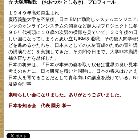
☆ 大塚寿昭氏 (おおつか としあき) プロフィール
１９４９年高知県生まれ
慶応義塾大学を卒業後、日本IBMに勤務しシステムエンジニア
ンクのオンラインシステムの開発など超大型プロジェクトに参
９０年代初頭に１０歳の次男の横顔を見ていて、３０年後の日
しい国になってしまうと思い立ちIBMを退職、その後人間学研
どを進めるかたわら、日本人としての人材育成のための青年講
の講演など）を実施してきた。その間今日まで、大学非常勤講師
補佐官などを歴任した。
日本の将来は、「日本が本来の姿を取り戻せば世界の良い見本
考えのもとに、日々研究を積むと同時に、日本の将来はひとえ
日本人を育てることだとして青年向けの講座を続けている。N
及協会理事。
素晴らしい会になりました。ありがとうございました。
日本を知る会 代表 國分 孝一