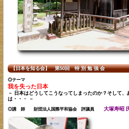
【日本を知る会】 第50回 特 別 勉 強 会
◎テーマ
我を失った日本
－ 日本はどうしてこうなってしまったのか？そして、
は・・・ －
大塚寿昭 
◎講 師
財団法人国際平和協会 評議員