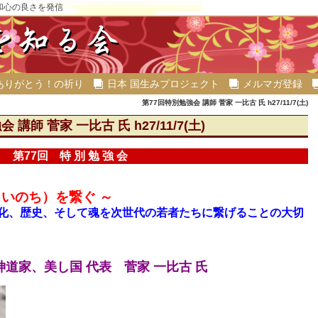
和心の良さを発信
ありがとう！の祈り
日本 国生みプロジェクト
メルマガ登録
第77回特別勉強会 講師 菅家 一比古 氏 h27/11/7(土)
講師 菅家 一比古 氏 h27/11/7(土)
第77回 特 別 勉 強 会
（いのち）を繋ぐ ～
文化、歴史、そして魂を次世代の若者たちに繋げることの大切
道家、美し国 代表 菅家 一比古 氏