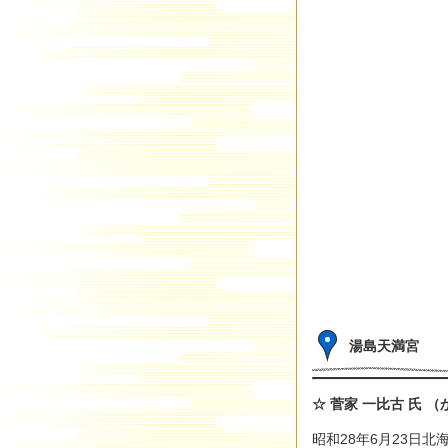
湯島天満宮
☆ 菅家 一比古 氏 
昭和28年6月23日