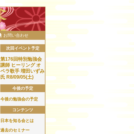
お問い合わせ
次回イベント予定
第176回特別勉強会
講師​ ヒーリング オ
ペラ歌手 増田いずみ
氏 R8/09/05(土)
今後の予定
今後の勉強会の予定
コンテンツ
日本を知る会とは
過去のセミナー