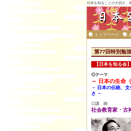
日本を知ることの大切さ、
トップページ
第77回特別勉強会 
【日本を知る会】 
◎テーマ
～ 日本の生命
－ 日本の伝統、
さ －
◎講 師
社会教育家・古神