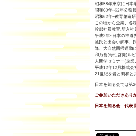
昭和58年東京に日本
昭和60年~62年公
昭和62年~教育創造
この頃から企業、各種
幹部社員教育,新入社
平成2年~日本の神
旭氏と出会い師事。氏
降、大自然回帰運動に
和乃會(母性啓発)ル
人間学セミナー(企業
平成12年12月株式
21世紀を愛と調和
日本を知る会では第3
ご参加いただきあり
日本を知る会 代表 