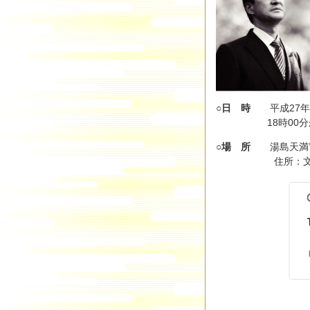
○日 時
平成27年1
18時00分から2
○場 所
湯島天満宮
住所：文京区湯