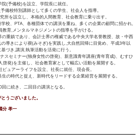
学院(予備校)を設立、学院長に就任。
務員予備校特別講師として多くの学生、社会人を指導。
研究所を設立し、本格的人間教育、社会教育に乗り出す。
学校、PTA、各種団体での講演を重ね、多くの企業の顧問に招かれ,
員教育,メンタルマネジメントの指導を手がける。
道界の重鎮であり、会計士界の権威である中央大学名誉教授、故・中西
の導きにより禊(みそぎ)を実践し,大自然回帰に目覚め、平成3年以
基づき,講演,執筆活動を活発に行う。
ピナスセミナー(独身女性の啓発)、新意識青年講座(青年育成)、むすひ
人啓発)を主催し、社会教育家として幅広い活動を展開する。
会社ピュアーライフを設立、社長に就任、現会長。
と共生の時代と捉え、新時代をリードする企業経営を展開する。
0回に続き、二回目の講演となる。
がとうございました。
國分 孝一